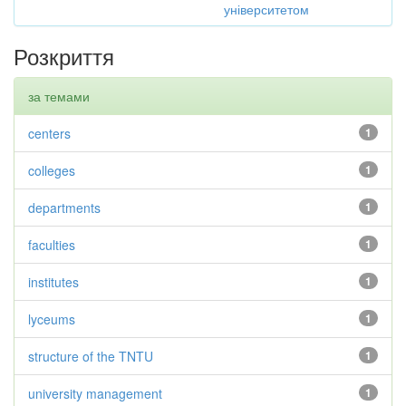
університетом
Розкриття
за темами
centers
1
colleges
1
departments
1
faculties
1
institutes
1
lyceums
1
structure of the TNTU
1
university management
1