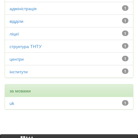
адміністрація
1
відділи
1
ліцеї
1
структура ТНТУ
1
центри
1
інститути
1
за мовами
uk
1