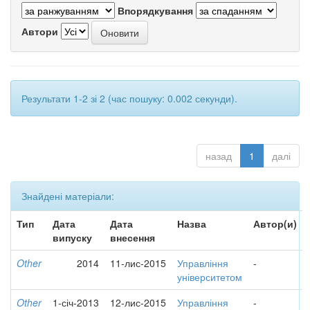
Впорядкування
Автори
Результати 1-2 зі 2 (час пошуку: 0.002 секунди).
назад
1
далі
Знайдені матеріали:
Тип
Дата
Дата
Назва
Автор(и)
випуску
внесення
Other
2014
11-лис-2015
Управління
-
університетом
Other
1-січ-2013
12-лис-2015
Управління
-