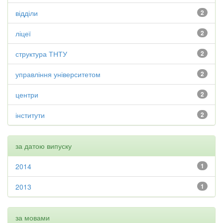
відділи
2
ліцеї
2
структура ТНТУ
2
управління університетом
2
центри
2
інститути
2
за датою випуску
2014
1
2013
1
за мовами