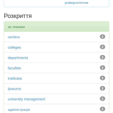
університетом
Розкриття
за темами
centers
2
colleges
2
departments
2
faculties
2
institutes
2
lyceums
2
university management
2
адміністрація
2