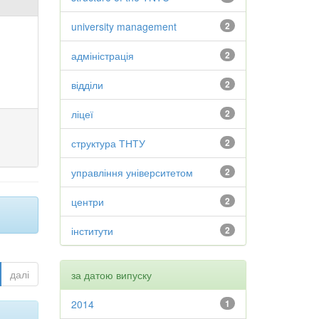
university management
2
адміністрація
2
відділи
2
ліцеї
2
структура ТНТУ
2
управління університетом
2
центри
2
інститути
2
далі
за датою випуску
2014
1