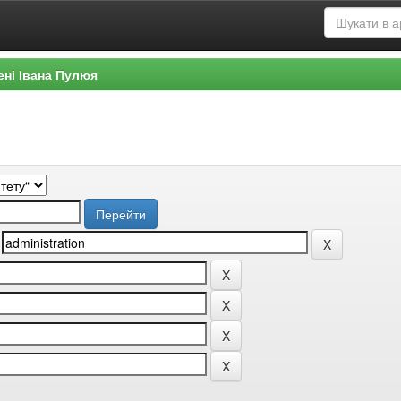
ені Івана Пулюя