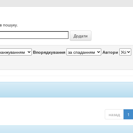
в пошуку.
Впорядкування
Автори
назад
1