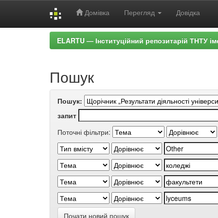
Домівка
Перегляд
Довідка
Skip
ELARTU — Інституційний репозитарій ТНТУ ім
navigation
Пошук
Пошук:
запит
Поточні фільтри:
Почати новий пошук