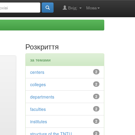
Вхід:
Мова
Розкриття
за темами
centers
2
colleges
2
departments
2
faculties
2
institutes
2
structure of the TNTU
2