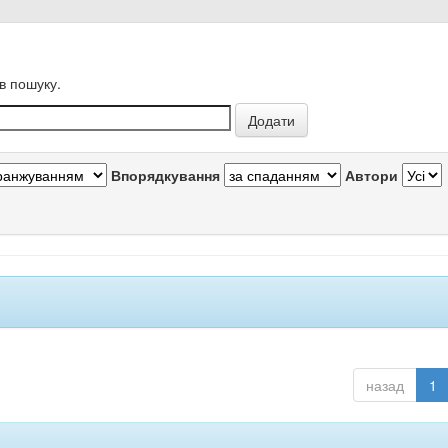
в пошуку.
Впорядкування
Автори
назад
1