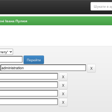
ені Івана Пулюя