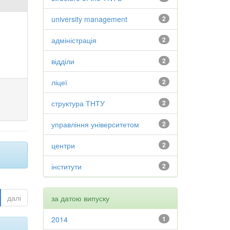
university management
2
адміністрація
2
відділи
2
ліцеї
2
структура ТНТУ
2
управління університетом
2
центри
2
інститути
2
далі
за датою випуску
2014
1