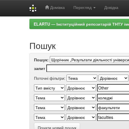
Домівка
Перегляд
Довідка
Skip
ELARTU — Інституційний репозитарій ТНТУ ім
navigation
Пошук
Пошук:
запит
Поточні фільтри:
Почати новий пошук