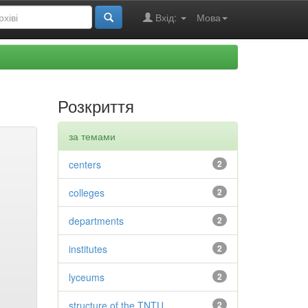
Вхід:
Мова
Розкриття
за темами
centers
2
colleges
2
departments
2
institutes
2
lyceums
2
structure of the TNTU
2