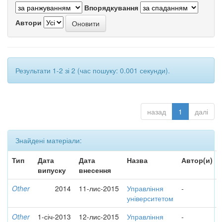
Впорядкування
Автори
Результати 1-2 зі 2 (час пошуку: 0.001 секунди).
назад
1
далі
Знайдені матеріали:
Тип
Дата
Дата
Назва
Автор(и)
випуску
внесення
Other
2014
11-лис-2015
Управління
-
університетом
Other
1-січ-2013
12-лис-2015
Управління
-