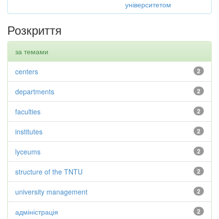
університетом
Розкриття
за темами
centers
2
departments
2
faculties
2
institutes
2
lyceums
2
structure of the TNTU
2
university management
2
адміністрація
2