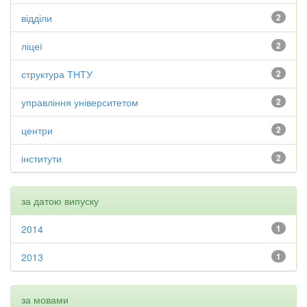
відділи
2
ліцеї
2
структура ТНТУ
2
управління університетом
2
центри
2
інститути
2
за датою випуску
2014
1
2013
1
за мовами