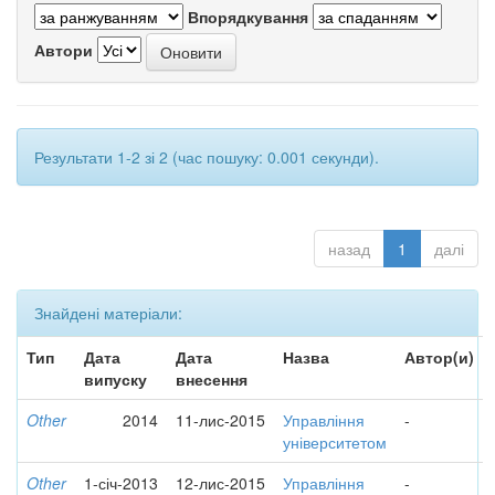
Впорядкування
Автори
Результати 1-2 зі 2 (час пошуку: 0.001 секунди).
назад
1
далі
Знайдені матеріали:
Тип
Дата
Дата
Назва
Автор(и)
випуску
внесення
Other
2014
11-лис-2015
Управління
-
університетом
Other
1-січ-2013
12-лис-2015
Управління
-