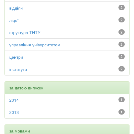
відділи
2
ліцеї
2
структура ТНТУ
2
управління університетом
2
центри
2
інститути
2
за датою випуску
2014
1
2013
1
за мовами