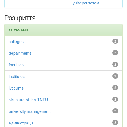
університетом
Розкриття
за темами
colleges
2
departments
2
faculties
2
institutes
2
lyceums
2
structure of the TNTU
2
university management
2
адміністрація
2