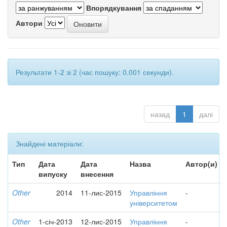
Впорядкування
Автори
Результати 1-2 зі 2 (час пошуку: 0.001 секунди).
назад
1
далі
Знайдені матеріали:
Тип
Дата
Дата
Назва
Автор(и)
випуску
внесення
Other
2014
11-лис-2015
Управління
-
університетом
Other
1-січ-2013
12-лис-2015
Управління
-