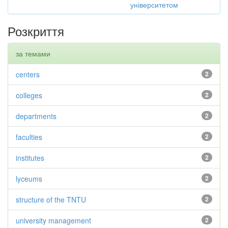
університетом
Розкриття
за темами
centers
2
colleges
2
departments
2
faculties
2
institutes
2
lyceums
2
structure of the TNTU
2
university management
2