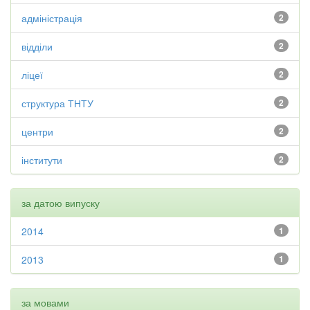
адміністрація
2
відділи
2
ліцеї
2
структура ТНТУ
2
центри
2
інститути
2
за датою випуску
2014
1
2013
1
за мовами