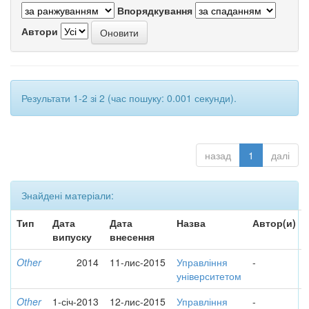
Впорядкування
Автори
Результати 1-2 зі 2 (час пошуку: 0.001 секунди).
назад
1
далі
Знайдені матеріали:
Тип
Дата
Дата
Назва
Автор(и)
випуску
внесення
Other
2014
11-лис-2015
Управління
-
університетом
Other
1-січ-2013
12-лис-2015
Управління
-