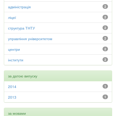
адміністрація
2
ліцеї
2
структура ТНТУ
2
управління університетом
2
центри
2
інститути
2
за датою випуску
2014
1
2013
1
за мовами