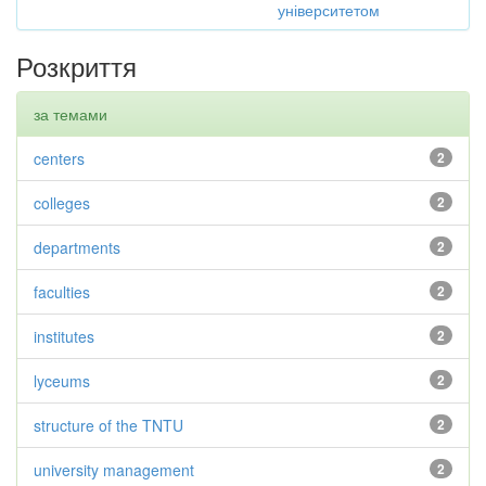
університетом
Розкриття
за темами
centers
2
colleges
2
departments
2
faculties
2
institutes
2
lyceums
2
structure of the TNTU
2
university management
2