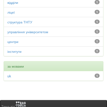
відділи
1
ліцеї
1
структура ТНТУ
1
управління університетом
1
центри
1
інститути
1
за мовами
uk
1
Тема від