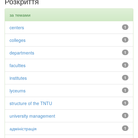
Розкриття
за темами
centers
1
colleges
1
departments
1
faculties
1
institutes
1
lyceums
1
structure of the TNTU
1
university management
1
адміністрація
1