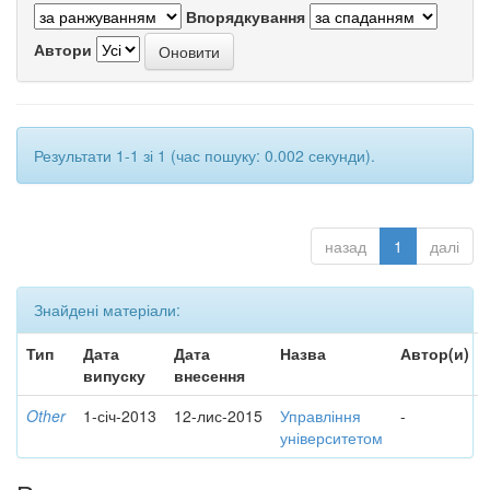
Впорядкування
Автори
Результати 1-1 зі 1 (час пошуку: 0.002 секунди).
назад
1
далі
Знайдені матеріали:
Тип
Дата
Дата
Назва
Автор(и)
випуску
внесення
Other
1-січ-2013
12-лис-2015
Управління
-
університетом