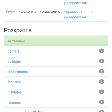
університетом
Other
1-січ-2013
12-лис-2015
Управління
-
університетом
Розкриття
за темами
centers
2
colleges
2
departments
2
faculties
2
institutes
2
lyceums
2