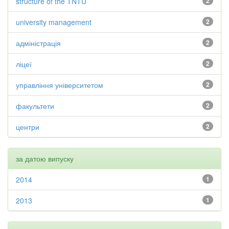
structure of the TNTU
2
university management
2
адміністрація
2
ліцеї
2
управління університетом
2
факультети
2
центри
2
за датою випуску
2014
1
2013
1