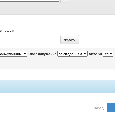
в пошуку.
Впорядкування
Автори
назад
1