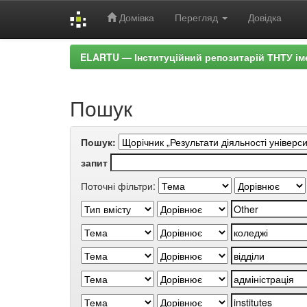
Домівка
Перегляд
Довідка
Skip
ELARTU — Інституційний репозитарій ТНТУ ім
navigation
Пошук
Пошук:
запит
Поточні фільтри: