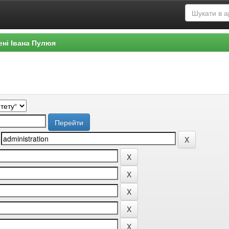
ені Івана Пулюя