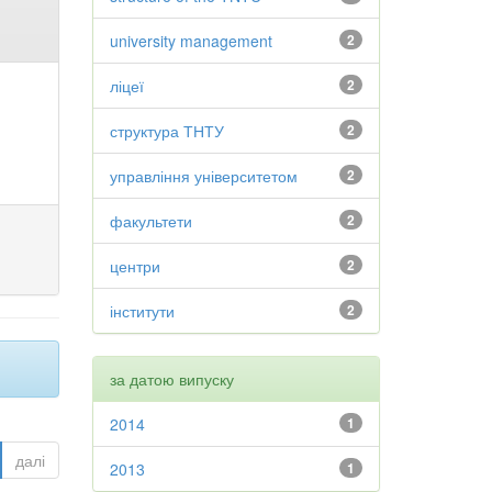
university management
2
ліцеї
2
структура ТНТУ
2
управління університетом
2
факультети
2
центри
2
інститути
2
за датою випуску
2014
1
далі
2013
1