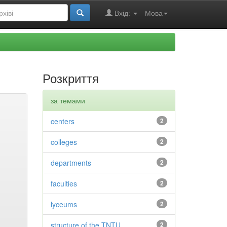
Вхід:
Мова
Розкриття
за темами
centers
2
colleges
2
departments
2
faculties
2
lyceums
2
structure of the TNTU
2