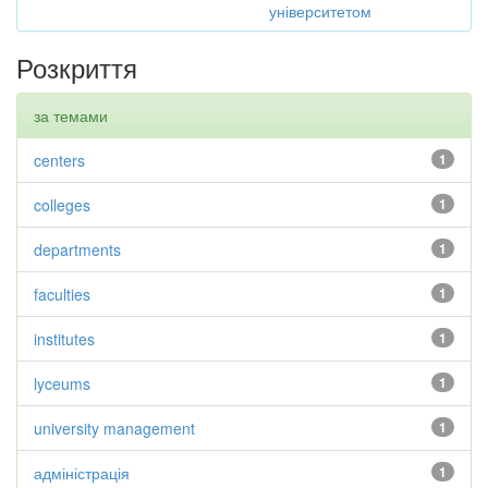
університетом
Розкриття
за темами
centers
1
colleges
1
departments
1
faculties
1
institutes
1
lyceums
1
university management
1
адміністрація
1