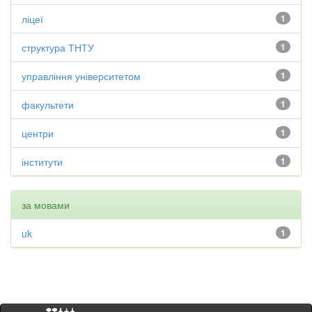
ліцеї
1
структура ТНТУ
1
управління університетом
1
факультети
1
центри
1
інститути
1
за мовами
uk
1