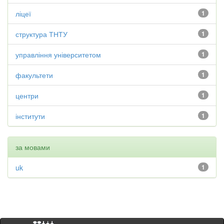
ліцеї
1
структура ТНТУ
1
управління університетом
1
факультети
1
центри
1
інститути
1
за мовами
uk
1