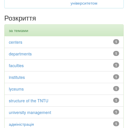
університетом
Розкриття
за темами
centers
1
departments
1
faculties
1
institutes
1
lyceums
1
structure of the TNTU
1
university management
1
адміністрація
1