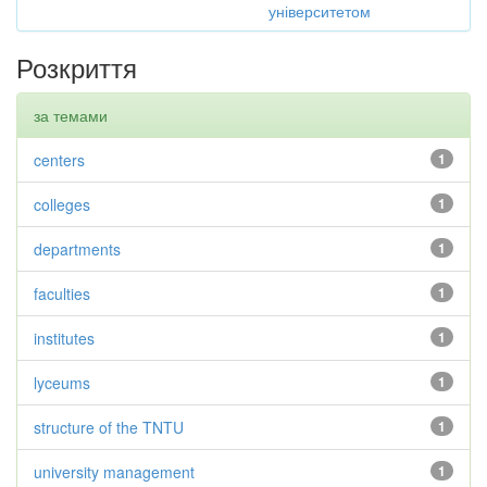
університетом
Розкриття
за темами
centers
1
colleges
1
departments
1
faculties
1
institutes
1
lyceums
1
structure of the TNTU
1
university management
1