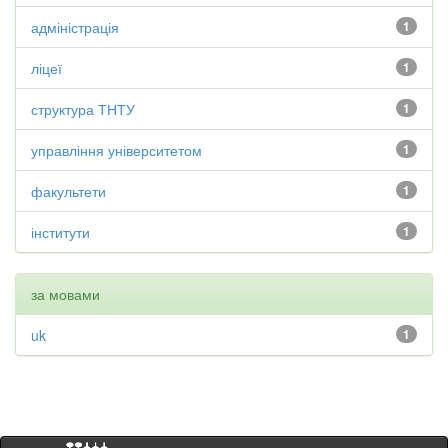
адміністрація
1
ліцеї
1
структура ТНТУ
1
управління університетом
1
факультети
1
інститути
1
за мовами
uk
1