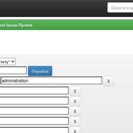
ені Івана Пулюя