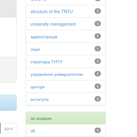
structure of the TNTU
1
university management
1
адміністрація
1
ліцеї
1
структура ТНТУ
1
управління університетом
1
центри
1
інститути
1
за мовами
далі
uk
1