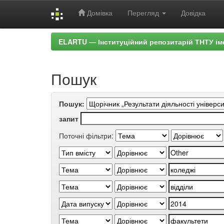
Домівка
Перегляд
Довідка
Skip
ELARTU — Інституційний репозитарій ТНТУ ім
navigation
Пошук
Пошук:
запит
Поточні фільтри: