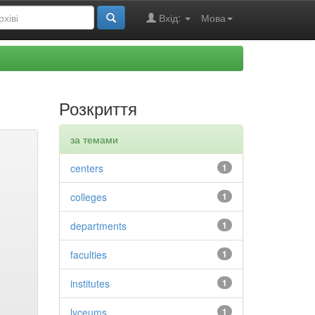
Вхід:
Мова
Розкриття
за темами
centers
1
colleges
1
departments
1
faculties
1
institutes
1
lyceums
1