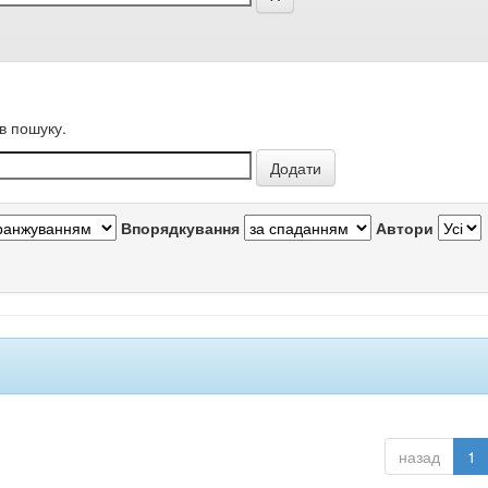
в пошуку.
Впорядкування
Автори
назад
1