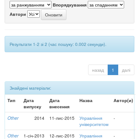
Впорядкування
Автори
Результати 1-2 зі 2 (час пошуку: 0.002 секунди).
назад
1
далі
Знайдені матеріали:
Тип
Дата
Дата
Назва
Автор(и)
випуску
внесення
Other
2014
11-лис-2015
Управління
-
університетом
Other
1-січ-2013
12-лис-2015
Управління
-