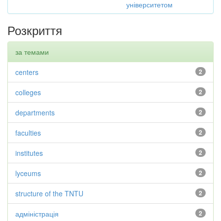
університетом
Розкриття
за темами
centers
2
colleges
2
departments
2
faculties
2
institutes
2
lyceums
2
structure of the TNTU
2
адміністрація
2