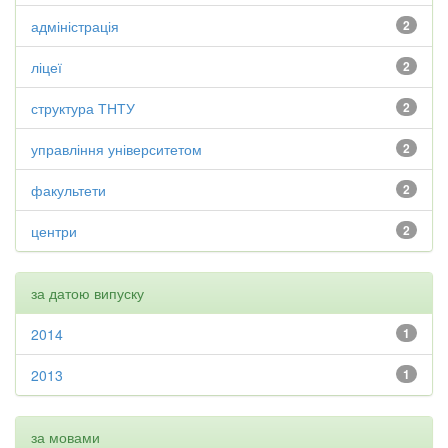
адміністрація
2
ліцеї
2
структура ТНТУ
2
управління університетом
2
факультети
2
центри
2
за датою випуску
2014
1
2013
1
за мовами