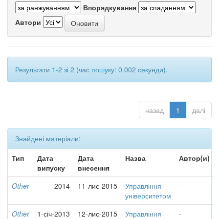
Впорядкування
Автори
Результати 1-2 зі 2 (час пошуку: 0.002 секунди).
назад
1
далі
Знайдені матеріали:
Тип
Дата
Дата
Назва
Автор(и)
випуску
внесення
Other
2014
11-лис-2015
Управління
-
університетом
Other
1-січ-2013
12-лис-2015
Управління
-