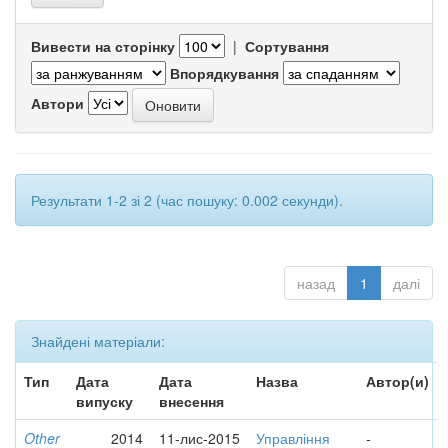
Вивести на сторінку
|
Сортування
Впорядкування
Автори
Результати 1-2 зі 2 (час пошуку: 0.002 секунди).
назад
1
далі
Знайдені матеріали:
Тип
Дата
Дата
Назва
Автор(и)
випуску
внесення
Other
2014
11-лис-2015
Управління
-