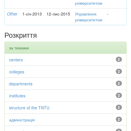
університетом
Other
1-січ-2013
12-лис-2015
Управління
-
університетом
Розкриття
за темами
centers
2
colleges
2
departments
2
institutes
2
structure of the TNTU
2
адміністрація
2