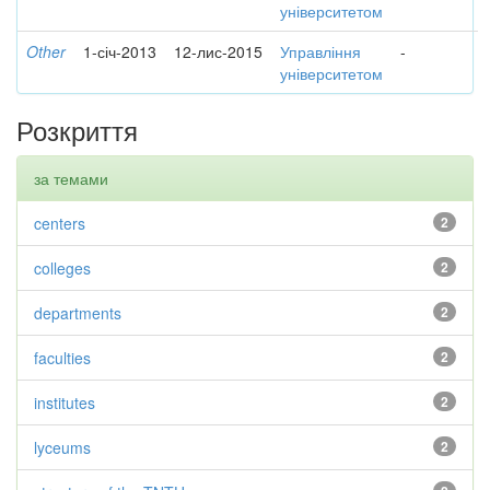
університетом
Other
1-січ-2013
12-лис-2015
Управління
-
університетом
Розкриття
за темами
centers
2
colleges
2
departments
2
faculties
2
institutes
2
lyceums
2