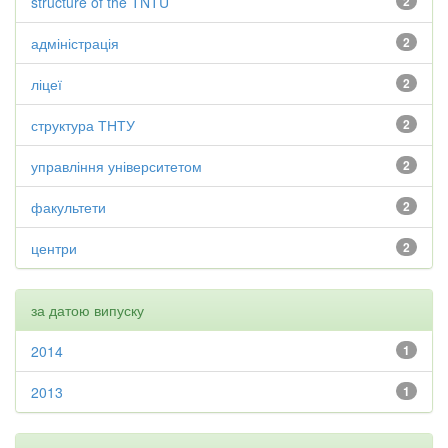
structure of the TNTU
2
адміністрація
2
ліцеї
2
структура ТНТУ
2
управління університетом
2
факультети
2
центри
2
за датою випуску
2014
1
2013
1