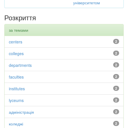
університетом
Розкриття
за темами
centers
2
colleges
2
departments
2
faculties
2
institutes
2
lyceums
2
адміністрація
2
коледжі
2