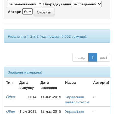
Впорядкування
Автори
Результати 1-2 зі 2 (час пошуку: 0.002 секунди).
назад
1
далі
Знайдені матеріали:
Тип
Дата
Дата
Назва
Автор(и)
випуску
внесення
Other
2014
11-лис-2015
Управління
-
університетом
Other
1-січ-2013
12-лис-2015
Управління
-