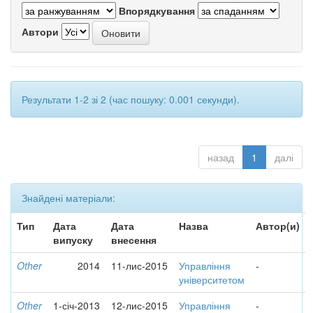
Впорядкування
Автори
Результати 1-2 зі 2 (час пошуку: 0.001 секунди).
назад
1
далі
Знайдені матеріали:
Тип
Дата
Дата
Назва
Автор(и)
випуску
внесення
Other
2014
11-лис-2015
Управління
-
університетом
Other
1-січ-2013
12-лис-2015
Управління
-