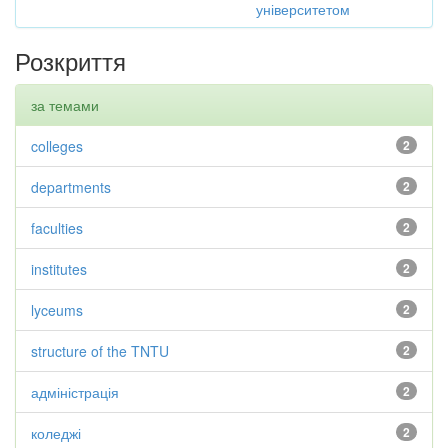
університетом
Розкриття
за темами
colleges
2
departments
2
faculties
2
institutes
2
lyceums
2
structure of the TNTU
2
адміністрація
2
коледжі
2