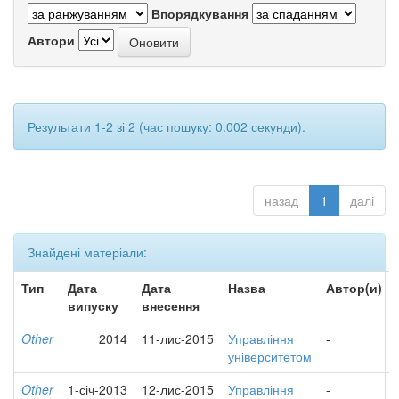
Впорядкування
Автори
Результати 1-2 зі 2 (час пошуку: 0.002 секунди).
назад
1
далі
Знайдені матеріали:
Тип
Дата
Дата
Назва
Автор(и)
випуску
внесення
Other
2014
11-лис-2015
Управління
-
університетом
Other
1-січ-2013
12-лис-2015
Управління
-