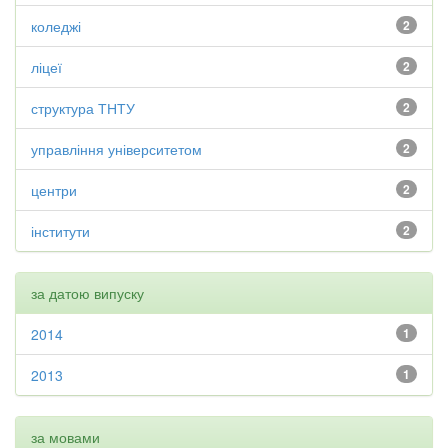
коледжі
2
ліцеї
2
структура ТНТУ
2
управління університетом
2
центри
2
інститути
2
за датою випуску
2014
1
2013
1
за мовами