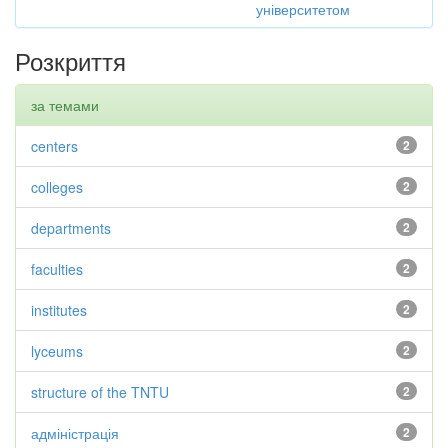
університетом
Розкриття
за темами
centers
2
colleges
2
departments
2
faculties
2
institutes
2
lyceums
2
structure of the TNTU
2
адміністрація
2