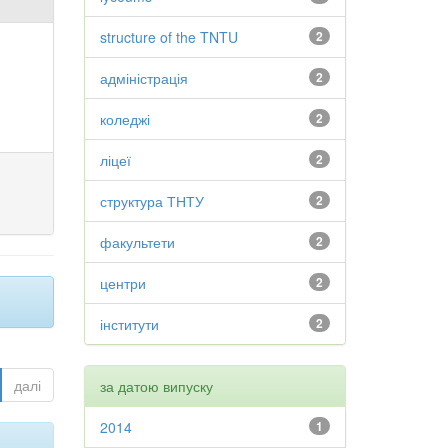
structure of the TNTU
2
адміністрація
2
коледжі
2
ліцеї
2
структура ТНТУ
2
факультети
2
центри
2
інститути
2
далі
за датою випуску
2014
1