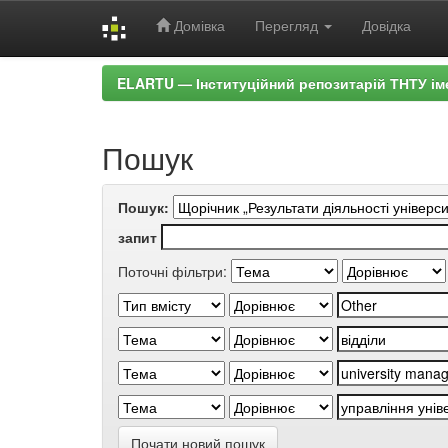
Домівка
Перегляд
Довідка
Skip
ELARTU — Інституційний репозитарій ТНТУ ім
navigation
Пошук
Пошук:
запит
Поточні фільтри:
Почати новий пошук