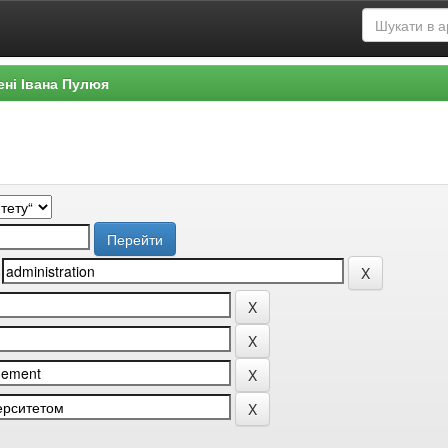
ені Івана Пулюя