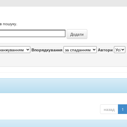
в пошуку.
Впорядкування
Автори
назад
1