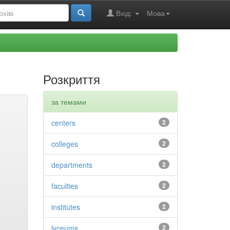
Вхід:
Мова
Розкриття
за темами
centers
2
colleges
2
departments
2
faculties
2
institutes
2
lyceums
2