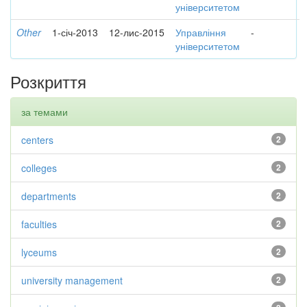
університетом
Other
1-січ-2013
12-лис-2015
Управління
-
університетом
Розкриття
за темами
centers
2
colleges
2
departments
2
faculties
2
lyceums
2
university management
2