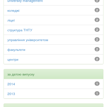
university management
2
коледжі
2
ліцеї
2
структура ТНТУ
2
управління університетом
2
факультети
2
центри
2
за датою випуску
2014
1
2013
1