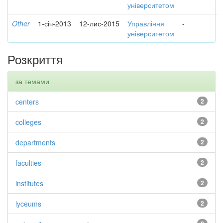
університетом
Other
1-січ-2013
12-лис-2015
Управління
-
університетом
Розкриття
за темами
centers
2
colleges
2
departments
2
faculties
2
institutes
2
lyceums
2