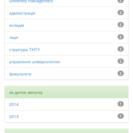
university management
2
адміністрація
2
коледжі
2
ліцеї
2
структура ТНТУ
2
управління університетом
2
факультети
2
за датою випуску
2014
1
2013
1