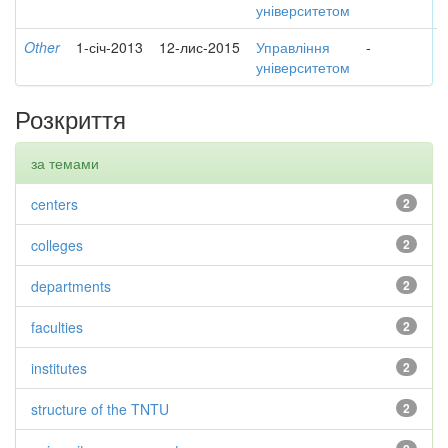
університетом
Other
1-січ-2013
12-лис-2015
Управління
-
університетом
Розкриття
за темами
centers
2
colleges
2
departments
2
faculties
2
institutes
2
structure of the TNTU
2