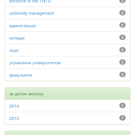
structure of the TNTU
2
university management
2
адміністрація
2
коледжі
2
ліцеї
2
управління університетом
2
факультети
2
за датою випуску
2014
1
2013
1