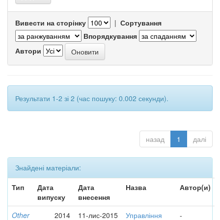
Вивести на сторінку
|
Сортування
Впорядкування
Автори
Результати 1-2 зі 2 (час пошуку: 0.002 секунди).
назад
1
далі
Знайдені матеріали:
Тип
Дата
Дата
Назва
Автор(и)
випуску
внесення
Other
2014
11-лис-2015
Управління
-