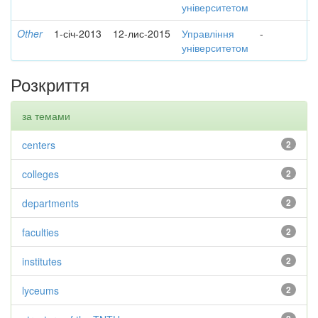
університетом
Other
1-січ-2013
12-лис-2015
Управління
-
університетом
Розкриття
за темами
centers
2
colleges
2
departments
2
faculties
2
institutes
2
lyceums
2