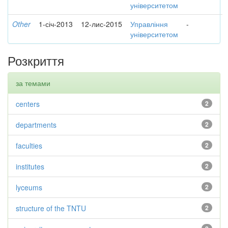
університетом
Other
1-січ-2013
12-лис-2015
Управління
-
університетом
Розкриття
за темами
centers
2
departments
2
faculties
2
institutes
2
lyceums
2
structure of the TNTU
2