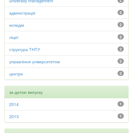
university management
2
адміністрація
2
коледжі
2
ліцеї
2
структура ТНТУ
2
управління університетом
2
центри
2
за датою випуску
2014
1
2013
1