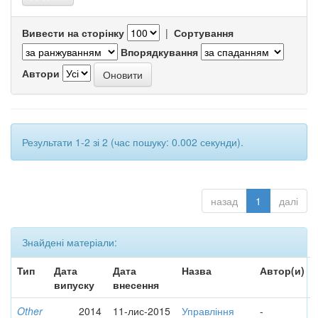
Вивести на сторінку
|
Сортування
Впорядкування
Автори
Результати 1-2 зі 2 (час пошуку: 0.002 секунди).
назад
1
далі
Знайдені матеріали:
Тип
Дата
Дата
Назва
Автор(и)
випуску
внесення
Other
2014
11-лис-2015
Управління
-