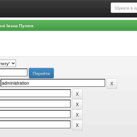
ені Івана Пулюя