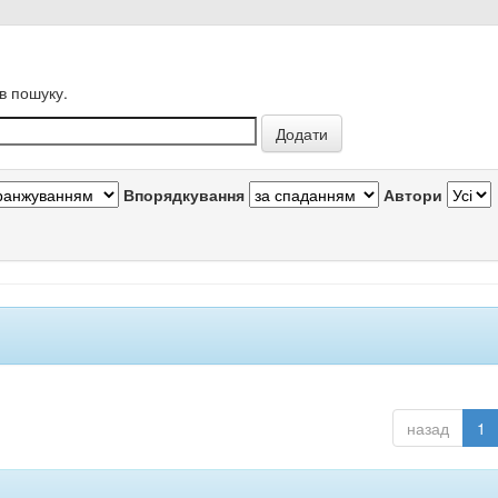
в пошуку.
Впорядкування
Автори
назад
1