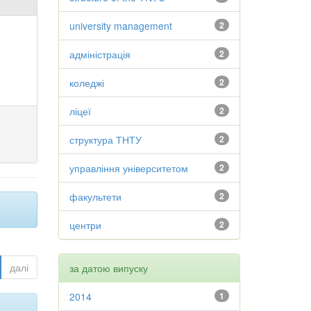
university management
2
адміністрація
2
коледжі
2
ліцеї
2
структура ТНТУ
2
управління університетом
2
факультети
2
центри
2
далі
за датою випуску
2014
1