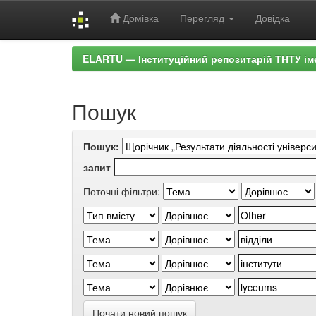
Домівка
Перегляд
Довідка
Skip
ELARTU — Інституційний репозитарій ТНТУ ім
navigation
Пошук
Пошук:
запит
Поточні фільтри:
Почати новий пошук