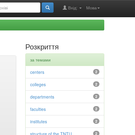
Вхід:
Мова
Розкриття
за темами
centers
2
colleges
2
departments
2
faculties
2
institutes
2
structure of the TNTU
2