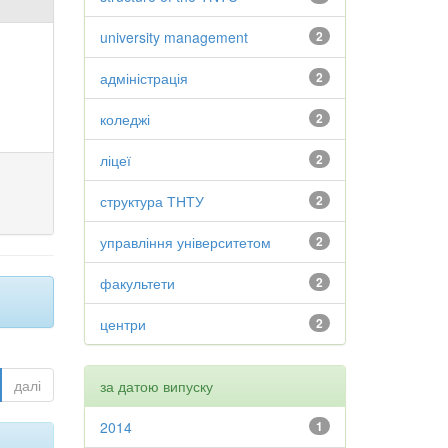
university management
2
адміністрація
2
коледжі
2
ліцеї
2
структура ТНТУ
2
управління університетом
2
факультети
2
центри
2
далі
за датою випуску
2014
1