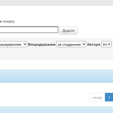
в пошуку.
Впорядкування
Автори
назад
1