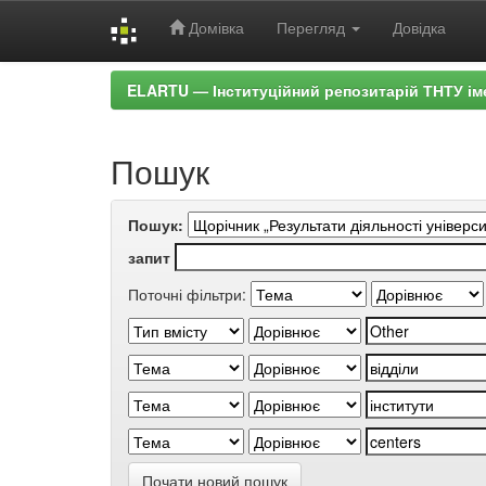
Домівка
Перегляд
Довідка
Skip
ELARTU — Інституційний репозитарій ТНТУ ім
navigation
Пошук
Пошук:
запит
Поточні фільтри:
Почати новий пошук