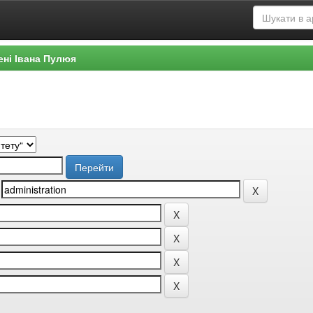
ені Івана Пулюя