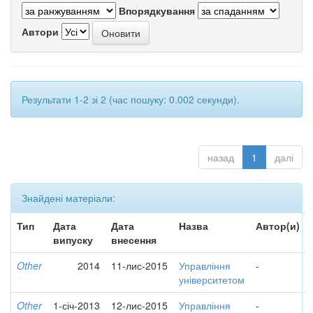
Впорядкування
Автори
Результати 1-2 зі 2 (час пошуку: 0.002 секунди).
назад
1
далі
Знайдені матеріали:
Тип
Дата
Дата
Назва
Автор(и)
випуску
внесення
Other
2014
11-лис-2015
Управління
-
університетом
Other
1-січ-2013
12-лис-2015
Управління
-