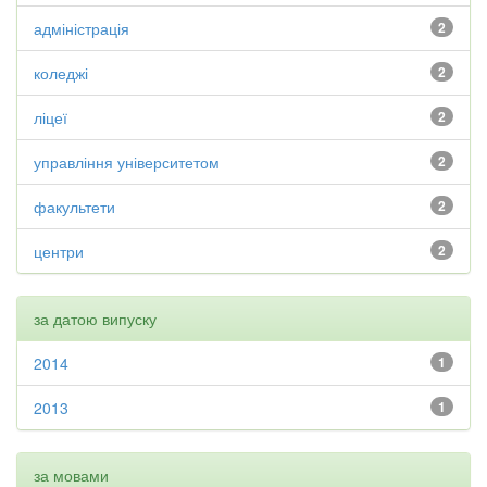
адміністрація
2
коледжі
2
ліцеї
2
управління університетом
2
факультети
2
центри
2
за датою випуску
2014
1
2013
1
за мовами