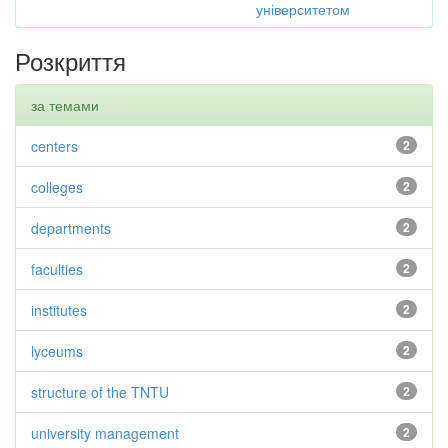
університетом
Розкриття
за темами
centers
2
colleges
2
departments
2
faculties
2
institutes
2
lyceums
2
structure of the TNTU
2
university management
2