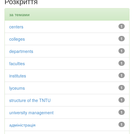
Розкриття
за темами
centers
1
colleges
1
departments
1
faculties
1
institutes
1
lyceums
1
structure of the TNTU
1
university management
1
адміністрація
1