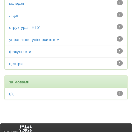
коледжі
1
ліцеї
1
структура ТНТУ
1
управління університетом
1
факультети
1
центри
1
за мовами
uk
1
Тема від