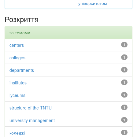
університетом
Розкриття
за темами
centers
1
colleges
1
departments
1
institutes
1
lyceums
1
structure of the TNTU
1
university management
1
коледжі
1