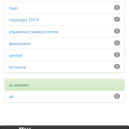
ліцеї
1
структура ТНТУ
1
управління університетом
1
факультети
1
центри
1
інститути
1
за мовами
uk
1