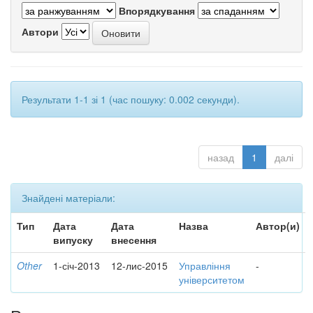
Впорядкування
Автори
Результати 1-1 зі 1 (час пошуку: 0.002 секунди).
назад
1
далі
Знайдені матеріали:
Тип
Дата
Дата
Назва
Автор(и)
випуску
внесення
Other
1-січ-2013
12-лис-2015
Управління
-
університетом