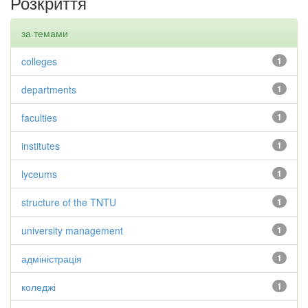
Розкриття
за темами
colleges
1
departments
1
faculties
1
institutes
1
lyceums
1
structure of the TNTU
1
university management
1
адміністрація
1
коледжі
1