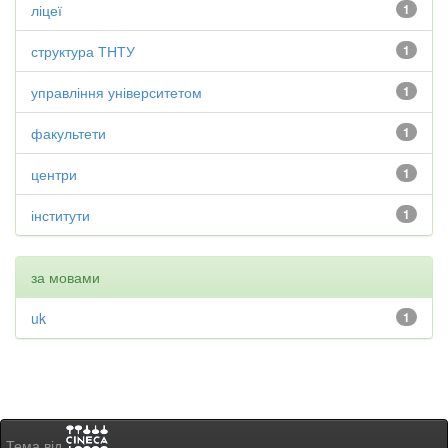
ліцеї
1
структура ТНТУ
1
управління університетом
1
факультети
1
центри
1
інститути
1
за мовами
uk
1
Тема від