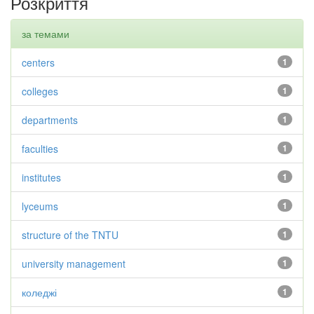
Розкриття
за темами
centers
1
colleges
1
departments
1
faculties
1
institutes
1
lyceums
1
structure of the TNTU
1
university management
1
коледжі
1