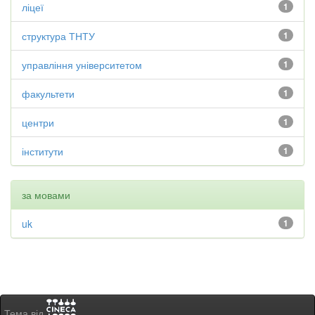
ліцеї
1
структура ТНТУ
1
управління університетом
1
факультети
1
центри
1
інститути
1
за мовами
uk
1
Тема від