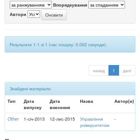
Впорядкування
Автори
Результати 1-1 зі 1 (час пошуку: 0.002 секунди).
назад
1
далі
Знайдені матеріали:
Тип
Дата
Дата
Назва
Автор(и)
випуску
внесення
Other
1-січ-2013
12-лис-2015
Управління
-
університетом