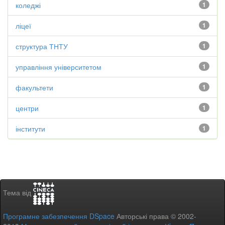
коледжі
1
ліцеї
1
структура ТНТУ
1
управління університетом
1
факультети
1
центри
1
інститути
1
Тема від
Програмне забезпечення DSpace
Авторські права © 2002-