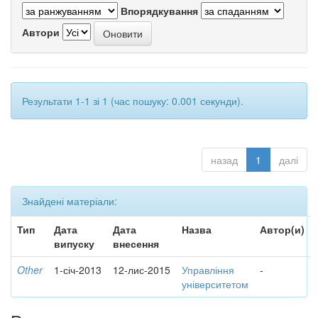
Впорядкування
Автори
Результати 1-1 зі 1 (час пошуку: 0.001 секунди).
назад
1
далі
Знайдені матеріали:
Тип
Дата
Дата
Назва
Автор(и)
випуску
внесення
Other
1-січ-2013
12-лис-2015
Управління
-
університетом