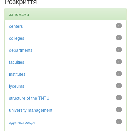
Розкриття
за темами
centers
1
colleges
1
departments
1
faculties
1
institutes
1
lyceums
1
structure of the TNTU
1
university management
1
адміністрація
1