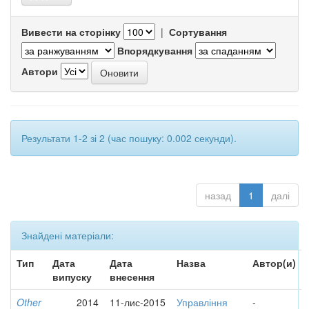
Вивести на сторінку
|
Сортування
Впорядкування
Автори
Результати 1-2 зі 2 (час пошуку: 0.002 секунди).
назад
1
далі
Знайдені матеріали:
Тип
Дата
Дата
Назва
Автор(и)
випуску
внесення
Other
2014
11-лис-2015
Управління
-