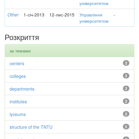
університетом
Other
1-січ-2013
12-лис-2015
Управління
-
університетом
Розкриття
за темами
centers
2
colleges
2
departments
2
institutes
2
lyceums
2
structure of the TNTU
2