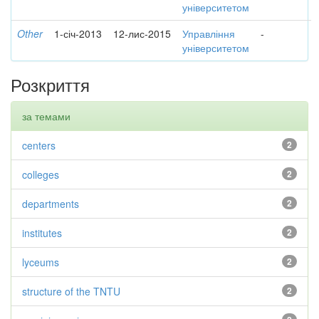
університетом
Other
1-січ-2013
12-лис-2015
Управління
-
університетом
Розкриття
за темами
centers
2
colleges
2
departments
2
institutes
2
lyceums
2
structure of the TNTU
2