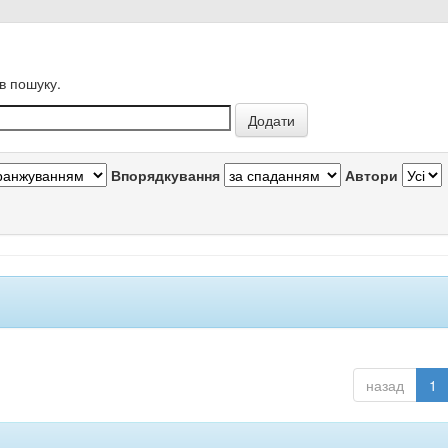
в пошуку.
Впорядкування
Автори
назад
1