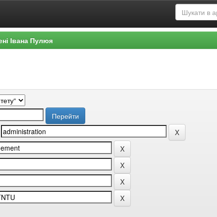
ені Івана Пулюя