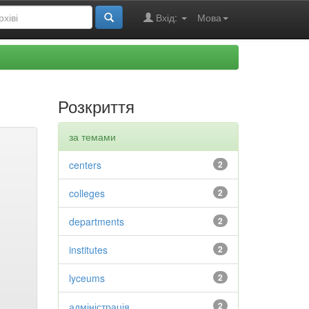
Вхід:
Мова
Розкриття
за темами
centers
2
colleges
2
departments
2
institutes
2
lyceums
2
адміністрація
2