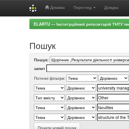
Домівка
Перегляд
Довідка
Skip
ELARTU — Інституційний репозитарій ТНТУ ім
navigation
Пошук
Пошук:
запит
Поточні фільтри:
Почати новий пошук