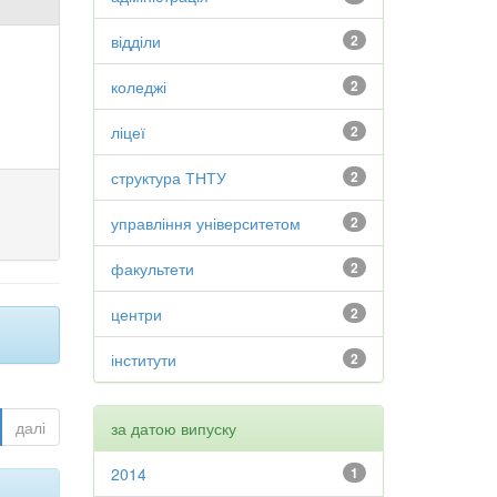
відділи
2
коледжі
2
ліцеї
2
структура ТНТУ
2
управління університетом
2
факультети
2
центри
2
інститути
2
далі
за датою випуску
2014
1