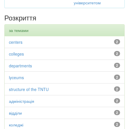
університетом
Розкриття
за темами
centers
2
colleges
2
departments
2
lyceums
2
structure of the TNTU
2
адміністрація
2
відділи
2
коледжі
2