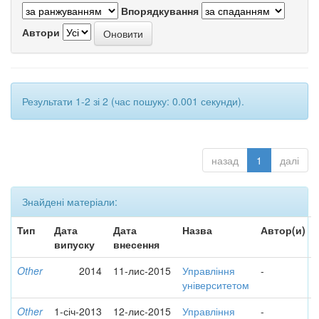
Впорядкування
Автори
Результати 1-2 зі 2 (час пошуку: 0.001 секунди).
назад
1
далі
Знайдені матеріали:
Тип
Дата
Дата
Назва
Автор(и)
випуску
внесення
Other
2014
11-лис-2015
Управління
-
університетом
Other
1-січ-2013
12-лис-2015
Управління
-