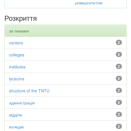
університетом
Розкриття
за темами
centers
2
colleges
2
institutes
2
lyceums
2
structure of the TNTU
2
адміністрація
2
відділи
2
коледжі
2