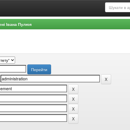
ені Івана Пулюя