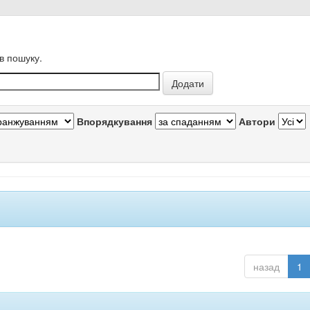
в пошуку.
Впорядкування
Автори
назад
1