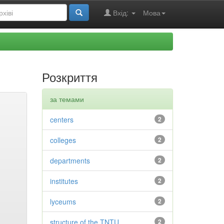
Вхід:
Мова
Розкриття
за темами
centers
2
colleges
2
departments
2
institutes
2
lyceums
2
structure of the TNTU
2