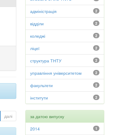
адміністрація
2
відділи
2
коледжі
2
ліцеї
2
структура ТНТУ
2
управління університетом
2
факультети
2
інститути
2
далі
за датою випуску
2014
1