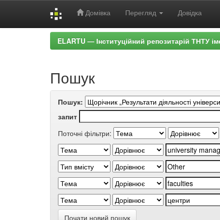
Домівка
Перегляд
Довідка
Skip
ELARTU — Інституційний репозитарій ТНТУ ім
navigation
Пошук
Пошук:
запит
Поточні фільтри:
Почати новий пошук