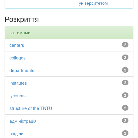
університетом
Розкриття
за темами
centers
2
colleges
2
departments
2
institutes
2
lyceums
2
structure of the TNTU
2
адміністрація
2
відділи
2