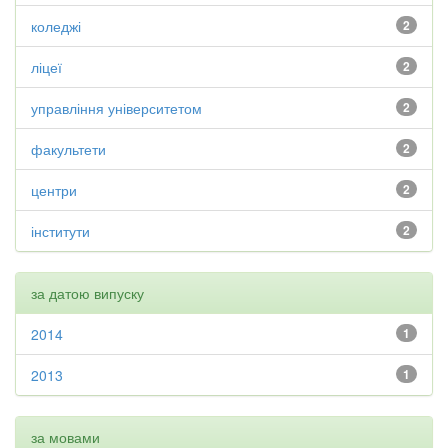
коледжі
2
ліцеї
2
управління університетом
2
факультети
2
центри
2
інститути
2
за датою випуску
2014
1
2013
1
за мовами