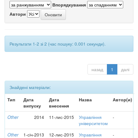
Впорядкування
Автори
Результати 1-2 зі 2 (час пошуку: 0.001 секунди).
назад
1
далі
Знайдені матеріали:
Тип
Дата
Дата
Назва
Автор(и)
випуску
внесення
Other
2014
11-лис-2015
Управління
-
університетом
Other
1-січ-2013
12-лис-2015
Управління
-