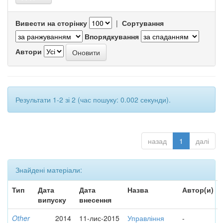
Вивести на сторінку
|
Сортування
Впорядкування
Автори
Результати 1-2 зі 2 (час пошуку: 0.002 секунди).
назад
1
далі
Знайдені матеріали:
Тип
Дата
Дата
Назва
Автор(и)
випуску
внесення
Other
2014
11-лис-2015
Управління
-