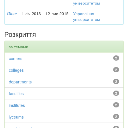
університетом
Other
1-січ-2013
12-лис-2015
Управління
-
університетом
Розкриття
за темами
centers
2
colleges
2
departments
2
faculties
2
institutes
2
lyceums
2