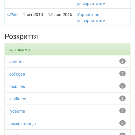
університетом
Other
1-січ-2013
12-лис-2015
Управління
-
університетом
Розкриття
за темами
centers
2
colleges
2
faculties
2
institutes
2
lyceums
2
адміністрація
2