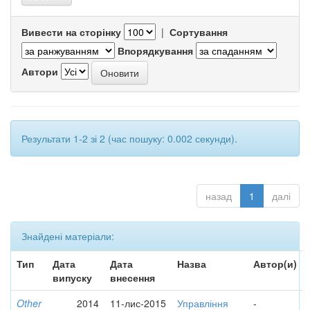
Вивести на сторінку
|
Сортування
Впорядкування
Автори
Результати 1-2 зі 2 (час пошуку: 0.002 секунди).
назад
1
далі
Знайдені матеріали:
Тип
Дата
Дата
Назва
Автор(и)
випуску
внесення
Other
2014
11-лис-2015
Управління
-