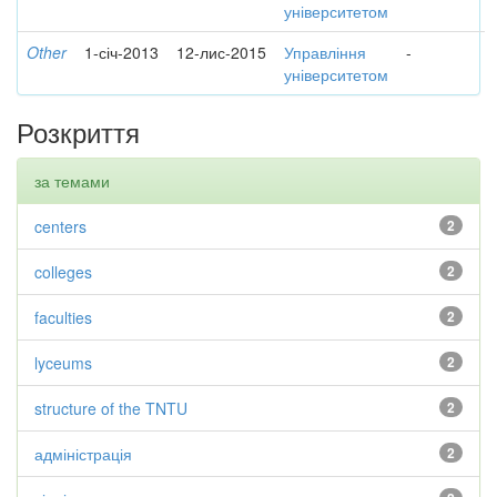
університетом
Other
1-січ-2013
12-лис-2015
Управління
-
університетом
Розкриття
за темами
centers
2
colleges
2
faculties
2
lyceums
2
structure of the TNTU
2
адміністрація
2