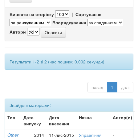
Вивести на сторінку
|
Сортування
Впорядкування
Автори
Результати 1-2 зі 2 (час пошуку: 0.002 секунди).
назад
1
далі
Знайдені матеріали:
Тип
Дата
Дата
Назва
Автор(и)
випуску
внесення
Other
2014
11-лис-2015
Управління
-