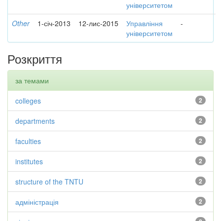
університетом
Other
1-січ-2013
12-лис-2015
Управління
-
університетом
Розкриття
за темами
colleges
2
departments
2
faculties
2
institutes
2
structure of the TNTU
2
адміністрація
2