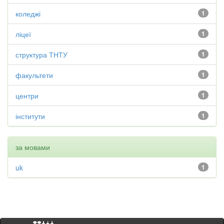
коледжі
1
ліцеї
1
структура ТНТУ
1
факультети
1
центри
1
інститути
1
за мовами
uk
1