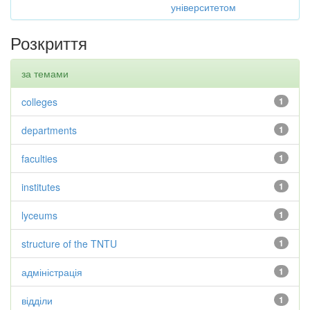
університетом
Розкриття
за темами
colleges
1
departments
1
faculties
1
institutes
1
lyceums
1
structure of the TNTU
1
адміністрація
1
відділи
1