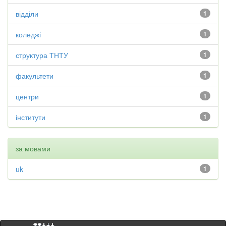
відділи
1
коледжі
1
структура ТНТУ
1
факультети
1
центри
1
інститути
1
за мовами
uk
1