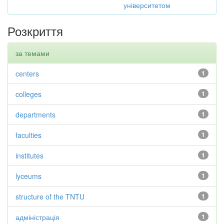
університетом
Розкриття
за темами
centers
1
colleges
1
departments
1
faculties
1
institutes
1
lyceums
1
structure of the TNTU
1
адміністрація
1