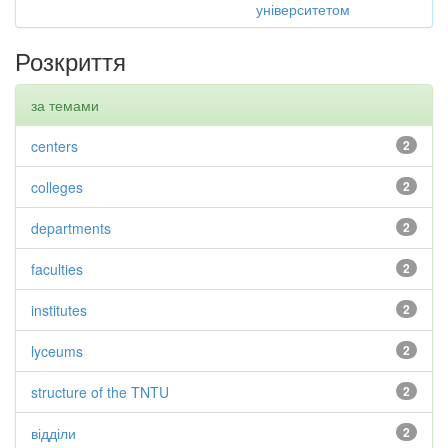
університетом
Розкриття
за темами
centers
2
colleges
2
departments
2
faculties
2
institutes
2
lyceums
2
structure of the TNTU
2
відділи
2