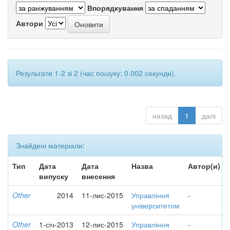
Впорядкування
Автори
Результати 1-2 зі 2 (час пошуку: 0.002 секунди).
назад
1
далі
Знайдені матеріали:
Тип
Дата
Дата
Назва
Автор(и)
випуску
внесення
Other
2014
11-лис-2015
Управління
-
університетом
Other
1-січ-2013
12-лис-2015
Управління
-