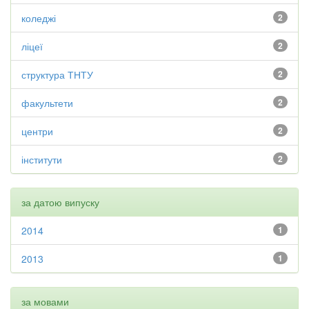
коледжі
2
ліцеї
2
структура ТНТУ
2
факультети
2
центри
2
інститути
2
за датою випуску
2014
1
2013
1
за мовами